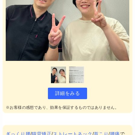
詳細をみる
※お客様の感想であり、効果を保証するものではありません。
ぎっくり腰
/
猫背矯正
/
ストレートネック
/
首こり
/
腰痛
で