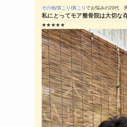
その他
/
首こり
/
肩こり
でお悩みの20代 
私にとってモア整骨院は大切な
★★★★★