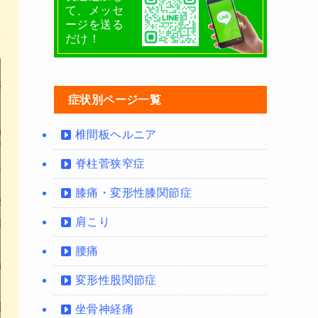
て、メッセ
ージを送る
だけ！
症状別ページ一覧
椎間板ヘルニア
脊柱菅狭窄症
膝痛・変形性膝関節症
肩こり
腰痛
変形性股関節症
坐骨神経痛