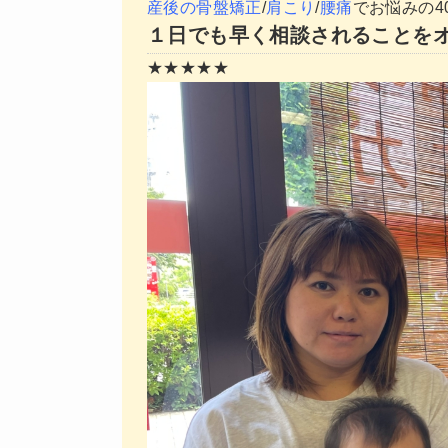
産後の骨盤矯正
/
肩こり
/
腰痛
でお悩みの4
１日でも早く相談されることを
★★★★★