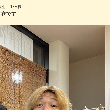
男性 R･M様
存在です